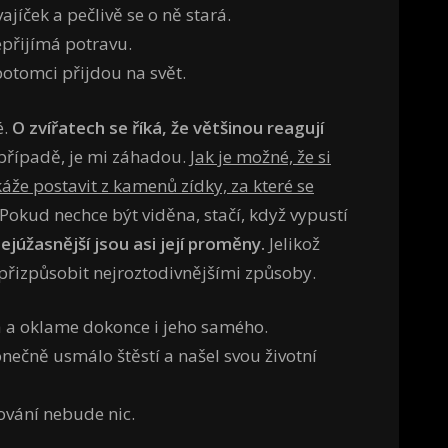
íček a pečlivě se o ně stará.
přijímá potravu.
potomci přijdou na svět.
é.
O zvířatech se říká, že většinou reagují
o případě, je mi záhadou.
Jak je možné, že si
áže postavit z kamenů zídky, za které se
Pokud nechce být viděna, stačí, když vypustí
ejúžasnější jsou asi její proměny.
Jelikož
 přizpůsobit nejroztodivnějšími způsoby.
 a oklame dokonce i jeho samého.
nečně usmálo štěstí a našel svou životní
lování nebude nic.