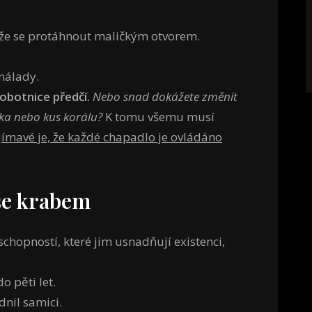
áže se protáhnout maličkým otvorem.
nálady.
obotnice předčí.
Nebo snad dokážete změnit
anka nebo kus korálu?
K tomu všemu musí
jímavé je, že každé chapadlo je ovládáno
se krabem
schopností, které jim usnadňují existenci,
 pěti let.
nil samici.