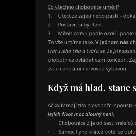
Co všechno chobotnice umějí?
1. Utéct ze zajetí nebo pasti – dok
2. Postavit si bydlení.
3. Měnit barvu podle okolí i podle 
To vše umíme také.
V jednom nás ch
tvar svého těla a tvářit se, že jste sas
chobotnice ovládat osm končetin.
Za
svou centrální nervovou výbavou.
Když má hlad, stane 
Ačkoliv mají tito hlavonožci spoustu 
jejich život moc dlouhý není.
· Chobotnice žije od šesti měsíců do
· Samec hyne krátce poté, co oplod