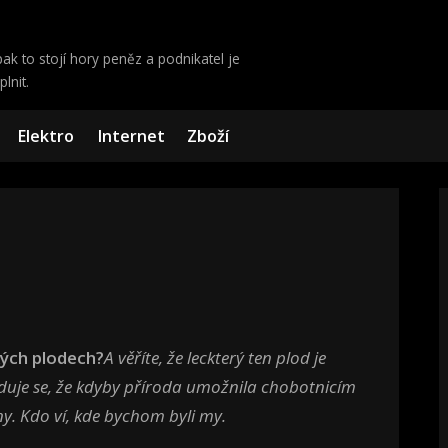
ak to stojí hory peněz a podnikatel je
lnit.
Elektro
Internet
Zboží
kých plodech?
A věříte, že leckterý ten plod je
aduje se, že kdyby příroda umožnila chobotnicím
ny. Kdo ví, kde bychom byli my.