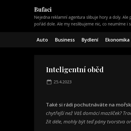
Skip
Bufaci
to
Nejedna reklamní agentura slibuje hory a doly. Ale p
content
pořád dole. Ale my neslibujeme nic, co neumíme i sp
Auto
Business
Bydlení
Ekonomika
Inteligentní oběd
Posted
25.4.2023
on
Také si rádi pochutnáváte na mořs
chytřejší než Váš domácí mazlíček? Tr
žít déle, mohly být teď pány tvorstva o