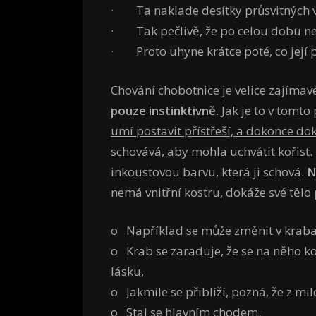
· Ta naklade desítky průsvitných vaj
· Tak pečlivě, že po celou dobu ne
· Proto uhyne krátce poté, co její 
Chování chobotnice je velice zajímav
pouze instinktivně.
Jak je to v tomt
umí postavit přístřeší, a dokonce dok
schovává, aby mohla uchvátit kořist.
inkoustovou barvu, která ji schová.
N
nemá vnitřní kostru, dokáže své tělo
o Například se může změnit v kraba
o Krab se zaraduje, že se na něho ko
lásku.
o Jakmile se přiblíží, pozná, že z mi
o Stal se hlavním chodem.