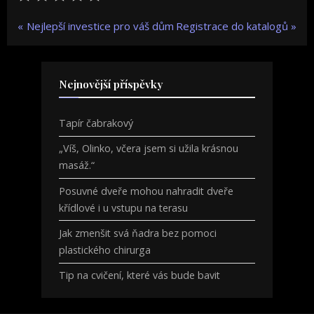
Navigace
P
N
Nejlepší investice pro váš dům
Registrace do katalogů
r
e
pro
e
x
v
t
příspěvek
Nejnovější příspěvky
i
P
o
o
Tapír čabrakový
u
s
„Víš, Olinko, včera jsem si užila krásnou
s
t
masáž.“
P
:
o
Posuvné dveře mohou nahradit dveře
s
křídlové i u vstupu na terasu
t
Jak zmenšit svá ňadra bez pomoci
:
plastického chirurga
Tip na cvičení, které vás bude bavit