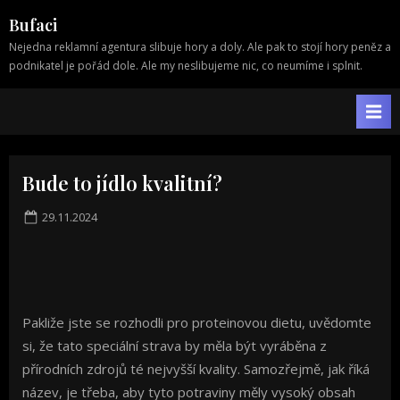
Skip
Bufaci
to
Nejedna reklamní agentura slibuje hory a doly. Ale pak to stojí hory peněz a
content
podnikatel je pořád dole. Ale my neslibujeme nic, co neumíme i splnit.
Bude to jídlo kvalitní?
Posted
29.11.2024
on
Pakliže jste se rozhodli pro
proteinovou dietu
, uvědomte
si, že tato speciální strava by měla být vyráběna z
přírodních zdrojů té nejvyšší kvality. Samozřejmě, jak říká
název, je třeba, aby tyto potraviny měly vysoký obsah