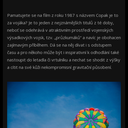
Pamatujete se na film z roku 1987 s názvem Copak je to
za vojáka? Je to jeden z nejznámějších titulů z té doby,
neboť se odehrává v atraktivním prostředí vojenských
výsadkových vojsk, tzv. „průzkumáků“ a navíc je obohacen
zajímavým příběhem. Dá se na něj dívat i s odstupem
času a pro někoho může být i inspirativní k odhodlání také
nastoupit do letadla či vrtulníku a nechat se shodit z výšky
a cítit na své kůži nekompromisní gravitační působení.