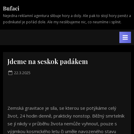
Skip
Bufaci
to
Nejedna reklamní agentura slibuje hory a doly. Ale pak to stojí hory peněz a
content
podnikatel je pořád dole. Ale my neslibujeme nic, co neumíme i splnit.
Jdeme na seskok padákem
Posted
22.3.2025
on
Zemská gravitace je síla, se kterou se potýkáme celý
život, 24 hodin denně, prakticky nonstop. Běžný smrtelník
se jí nikdy v průběhu života nemůže vyhnout, pouze s
výjimkou kosmického letu či uměle navozeného stavu