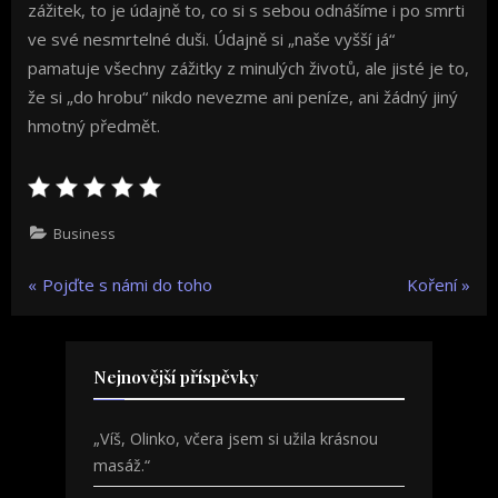
zážitek, to je údajně to, co si s sebou odnášíme i po smrti
ve své nesmrtelné duši. Údajně si „naše vyšší já“
pamatuje všechny zážitky z minulých životů, ale jisté je to,
že si „do hrobu“ nikdo nevezme ani peníze, ani žádný jiný
hmotný předmět.
Business
Navigace
P
N
Pojďte s námi do toho
Koření
r
e
pro
e
x
v
t
příspěvek
Nejnovější příspěvky
i
P
o
o
„Víš, Olinko, včera jsem si užila krásnou
u
s
masáž.“
s
t