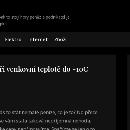
ak to stojí hory peněz a podnikatel je
lnit.
Elektro
Internet
Zboží
ři venkovní teplotě do -10C
ás to stát nemalé peníze, co je to? No přece
 se vám stala taková nepříjemná nehoda,
é ceny nepřipravíme. Snažíme se jen o to,