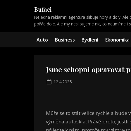
Skip
Bufaci
to
Nejedna reklamní agentura slibuje hory a doly. Ale p
content
pořád dole. Ale my neslibujeme nic, co neumíme i sp
Auto
Business
Bydlení
Ekonomika
Jsme schopni opravovat p
Posted
12.4.2025
on
Může se to stát velice rychle a bude v
výměna autoskla. Právě proto, jestli
přijeďte k nám, protože my vám vysok