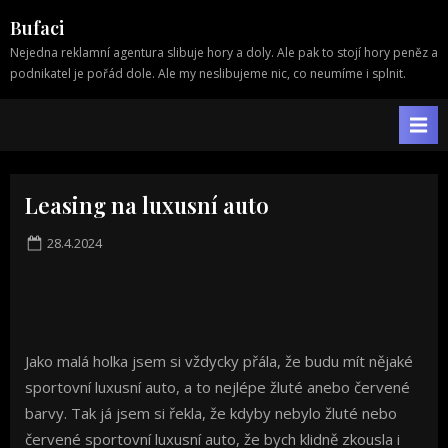
Skip
Bufaci
to
Nejedna reklamní agentura slibuje hory a doly. Ale pak to stojí hory peněz a
content
podnikatel je pořád dole. Ale my neslibujeme nic, co neumíme i splnit.
Leasing na luxusní auto
Posted
28.4.2024
on
Jako malá holka jsem si vždycky přála, že budu mít nějaké
sportovní luxusní auto, a to nejlépe žluté anebo červené
barvy. Tak já jsem si řekla, že kdyby nebylo žluté nebo
červené sportovní luxusní auto, že bych klidně zkousla i