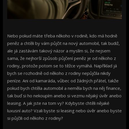
Nebo pokud máte třeba někoho v rodině, kdo má hodně
peněz a chtěli by vám půjčit na nový automobil, tak budiž,
ale já zastávám takový názor a myslím si, že nejsem
sama, že nejhorší způsob půjčení peněz je od někoho z
rodiny, protože potom se to těžce vymáhá. Například já
bych se rozhodně od někoho z rodiny nepůjčila nikdy
peníze. Ani od kamaráda, vůbec od žádných přátel, takže
pokud bych chtěla automobil a neměla bych na něj finance,
tak buď si ho nekoupím anebo si vezmu nějaký úvěr anebo
leasing. A jak jste na tom vy? Kdybyste chtěli nějaké
luxusní auto? Vzali byste si leasing nebo úvěr anebo byste
si půjčili od někoho z rodiny?