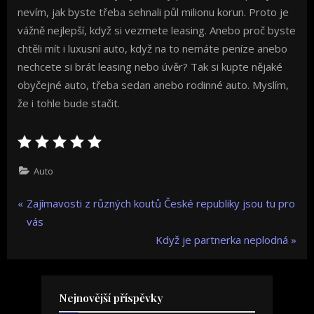
nevím, jak byste třeba sehnali půl milionu korun. Proto je
vážně nejlepší, když si vezmete leasing. Anebo proč byste
chtěli mít i luxusní auto, když na to nemáte peníze anebo
nechcete si brát leasing nebo úvěr? Tak si kupte nějaké
obyčejné auto, třeba sedan anebo rodinné auto. Myslím,
že i tohle bude stačit.
Auto
Navigace
P
Zajímavosti z různých koutů České republiky jsou tu pro
r
vás
pro
e
N
Když je partnerka neplodná
v
e
příspěvek
i
x
o
t
Nejnovější příspěvky
u
P