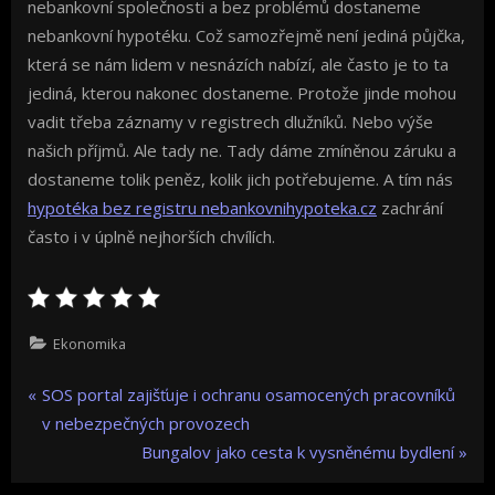
nebankovní společnosti a bez problémů dostaneme
nebankovní hypotéku. Což samozřejmě není jediná půjčka,
která se nám lidem v nesnázích nabízí, ale často je to ta
jediná, kterou nakonec dostaneme. Protože jinde mohou
vadit třeba záznamy v registrech dlužníků. Nebo výše
našich příjmů. Ale tady ne. Tady dáme zmíněnou záruku a
dostaneme tolik peněz, kolik jich potřebujeme. A tím nás
hypotéka bez registru nebankovnihypoteka.cz
zachrání
často i v úplně nejhorších chvílích.
Ekonomika
Navigace
P
SOS portal zajišťuje i ochranu osamocených pracovníků
r
v nebezpečných provozech
pro
e
N
Bungalov jako cesta k vysněnému bydlení
v
e
příspěvek