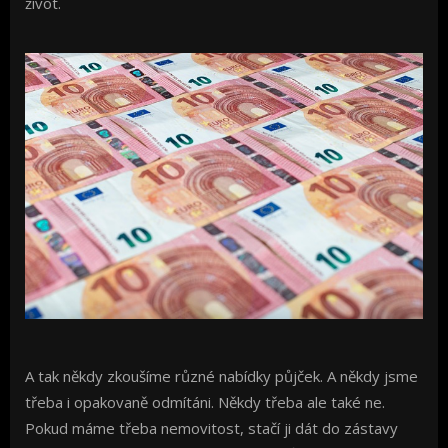
život.
A tak někdy zkoušíme různé nabídky půjček. A někdy jsme
třeba i opakovaně odmítáni. Někdy třeba ale také ne.
Pokud máme třeba nemovitost, stačí ji dát do zástavy