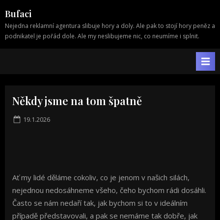
Skip
Bufaci
to
Nejedna reklamní agentura slibuje hory a doly. Ale pak to stojí hory peněz a
content
podnikatel je pořád dole. Ale my neslibujeme nic, co neumíme i splnit.
Někdy jsme na tom špatně
Posted
19.1.2026
on
Ať my lidé děláme cokoliv, co je jenom v našich silách,
nejednou nedosáhneme všeho, čeho bychom rádi dosáhli.
Často se nám nedaří tak, jak bychom si to v ideálním
případě představovali, a pak se nemáme tak dobře, jak