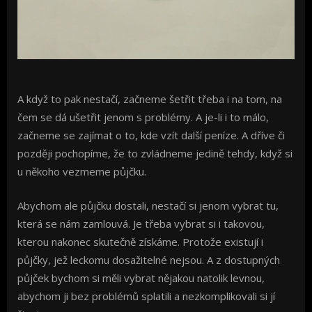
A když to pak nestačí, začneme šetřit třeba i na tom, na
čem se dá ušetřit jenom s problémy. A je-li i to málo,
začneme se zajímat o to, kde vzít další peníze. A dříve či
později pochopíme, že to zvládneme jedině tehdy, když si
u někoho vezmeme půjčku.
Abychom ale půjčku dostali, nestačí si jenom vybrat tu,
která se nám zamlouvá. Je třeba vybrat si i takovou,
kterou nakonec skutečně získáme. Protože existují i
půjčky, jež leckomu dosažitelné nejsou. A z dostupných
půjček bychom si měli vybrat nějakou natolik levnou,
abychom ji bez problémů splatili a nezkomplikovali si jí