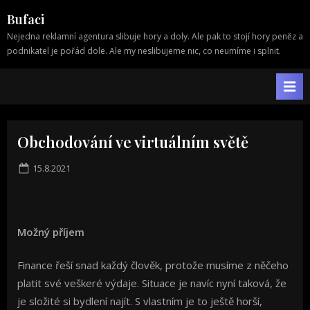
Skip
Bufaci
to
Nejedna reklamní agentura slibuje hory a doly. Ale pak to stojí hory peněz a
content
podnikatel je pořád dole. Ale my neslibujeme nic, co neumíme i splnit.
Obchodování ve virtuálním světě
Posted
15.8.2021
on
Možný příjem
Finance řeší snad každý člověk, protože musíme z něčeho
platit své veškeré výdaje. Situace je navíc nyní taková, že
je složité si bydlení najít. S vlastním je to ještě horší,