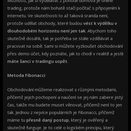
Možností, jak si vydělávat z pohodlí domova je online
trading, protože nám bohatě stačí počítač s připojením k
internetu. Ve skutečnosti to až taková sranda není,
protože udělat obchody, které budou
vést k výdělku v
dlouhodobém horizontu není jen tak
. Abychom toho
skutečně dosáhli, tak je potřeba se stále vzdělávat a
pracovat na sobě. Sami si můžete vyzkoušet obchodování
přes demo účet, kdy poznáte, jak to chodí v realitě a jestli
máte šanci v tradingu uspět
.
Metoda Fibonacci
Obchodování můžeme realizovat s různými metodami,
přičemž jejich pochopení a naučení se jej nám zabere jistý
čas, takže mu budete muset věnovat, přičemž není to jen
tak. Jednou z nejvíce populárních je Fibonacci, přičemž
máme tu
přesně daný postup
, který je ověřený a
skutečně funguje. Je to celé o logickém principu, který