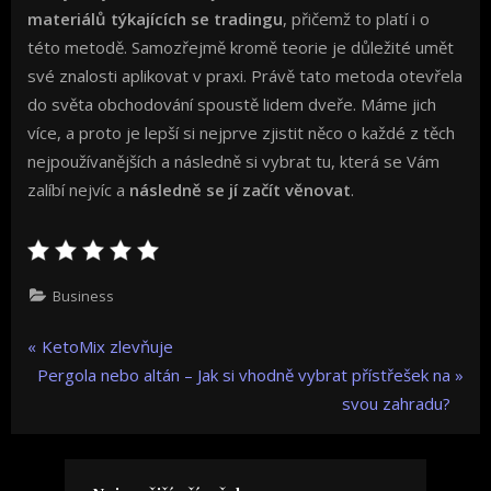
materiálů týkajících se tradingu
, přičemž to platí i o
této metodě. Samozřejmě kromě teorie je důležité umět
své znalosti aplikovat v praxi. Právě tato metoda otevřela
do světa obchodování spoustě lidem dveře. Máme jich
více, a proto je lepší si nejprve zjistit něco o každé z těch
nejpoužívanějších a následně si vybrat tu, která se Vám
zalíbí nejvíc a
následně se jí začít věnovat
.
Business
Navigace
P
KetoMix zlevňuje
N
r
Pergola nebo altán – Jak si vhodně vybrat přístřešek na
pro
e
e
svou zahradu?
x
v
příspěvek
t
i
P
o