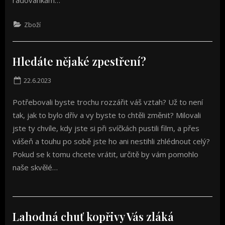
radovánkám…
Zboží
Hledáte nějaké zpestření?
Posted
22.6.2023
on
Potřebovali byste trochu rozzářit váš vztah? Už to není
tak, jak to bylo dřív a vy byste to chtěli změnit? Milovali
jste ty chvíle, kdy jste si při svíčkách pustili film, a přes
vášeň a touhu po sobě jste ho ani nestihli zhlédnout celý?
Pokud se k tomu chcete vrátit, určitě by vám pomohlo
naše skvělé…
Lahodná chuť kopřivy Vás zláká