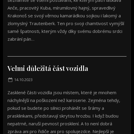
seznámíte se všemi postavami, ke kterým patří laskavá
Anče, pracovitý Kuba, mírumilovný hajný, spravedlivý
Krakonoš se svojí věrnou kamarádkou sojkou i lakomý a
zlomyslný Trautenberk. Ten pro svoji chamtivost vymýšlí
samé špatnosti, kterým vždy díky svému dobrému srdci
zabrání pán…
Velmi důležitá část vozidla
Posted
14.10.2023
on
Zasklené části vozidla jsou místem, které je mnohem
náchylnější na poškození než karoserie. Zejména tehdy,
pokud se budete po silnici prohánět se šrámy a
prasklinkami, představují skrytou hrozbu. I když budou
nepatrné, naruší pevnost prosklení. A to není dobrá
zpráva ani pro řidiče ani pro spolujezdce. Nejlepší je