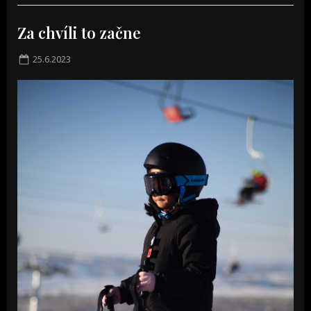
Za chvíli to začne
Posted
25.6.2023
on