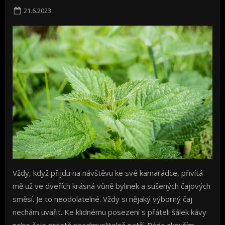
Posted
21.6.2023
on
Vždy, když přijdu na návštěvu ke své kamarádce, přivítá
mě už ve dveřích krásná vůně bylinek a sušených čajových
směsí. Je to neodolatelné. Vždy si nějaký výborný čaj
nechám uvařit. Ke klidnému posezení s přáteli šálek kávy