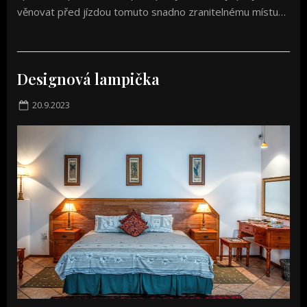
věnovat před jízdou tomuto snadno zranitelnému místu…
Designová lampička
Posted
20.9.2023
on