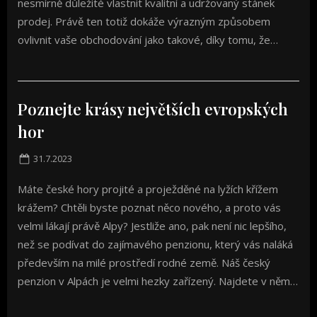
nesmírně důležité vlastnit kvalitní a udržovaný stánek
prodej. Právě ten totiž dokáže výrazným způsobem
ovlivnit vaše obchodování jako takové, díky tomu, že…
Poznejte krásy největších evropských
hor
Posted
31.7.2023
on
Máte české hory projité a proježděné na lyžích křížem
krážem? Chtěli byste poznat něco nového, a proto vás
velmi lákají právě Alpy? Jestliže ano, pak není nic lepšího,
než se podívat do zajímavého penzionu, který vás naláká
především na milé prostředí rodné země. Náš český
penzion v Alpách je velmi hezky zařízený. Najdete v něm…