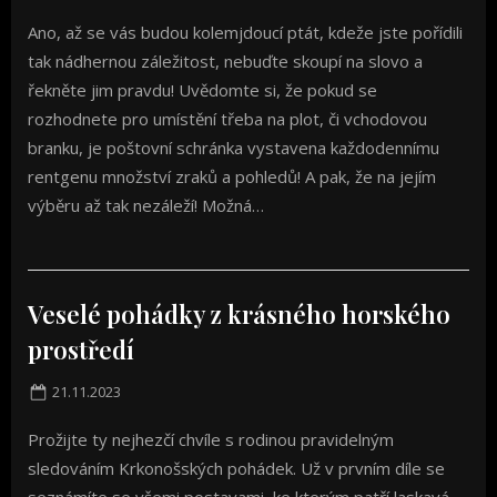
on
Ano, až se vás budou kolemjdoucí ptát, kdeže jste pořídili
tak nádhernou záležitost, nebuďte skoupí na slovo a
řekněte jim pravdu! Uvědomte si, že pokud se
rozhodnete pro umístění třeba na plot, či vchodovou
branku, je poštovní schránka vystavena každodennímu
rentgenu množství zraků a pohledů! A pak, že na jejím
výběru až tak nezáleží! Možná…
Veselé pohádky z krásného horského
prostředí
Posted
21.11.2023
on
Prožijte ty nejhezčí chvíle s rodinou pravidelným
sledováním Krkonošských pohádek. Už v prvním díle se