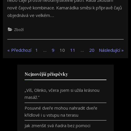
nebo čaje prostě neodmyslitelně patří. Ráda zkouším
nové čajové kombinace. Kamarádka směsi k přípravě čajů
objednává ve velkém….
Zboží
Stránkování
Předchozí
1
…
9
10
11
…
20
Následující
příspěvků
Nejnovější příspěvky
„Víš, Olinko, včera jsem si užila krásnou
masáž.“
Posuvné dveře mohou nahradit dveře
křídlové i u vstupu na terasu
Jak zmenšit svá ňadra bez pomoci