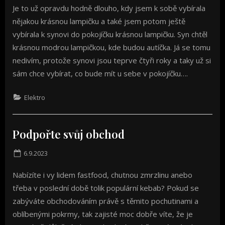
Je to už opravdu hodně dlouho, kdy jsem k sobě vybírala
nějakou krásnou lampičku a také jsem potom ještě
vybírala k synovi do pokojíčku krásnou lampičku. Syn chtěl
krásnou modrou lampičkou, kde budou autíčka. Já se tomu
nedivím, protože synovi jsou teprve čtyři roky a taky už si
sám chce vybírat, co bude mít u sebe v pokojíčku….
Elektro
Podpořte svůj obchod
Posted
6.9.2023
on
Nabízíte i vy lidem fastfood, chutnou zmrzlinu anebo
třeba v poslední době tolik populární kebab? Pokud se
zabýváte obchodováním právě s těmito pochutinami a
oblíbenými pokrmy, tak zajisté moc dobře víte, že je