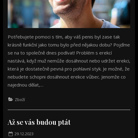
Potřebujete pomoci s tím, aby váš penis byl zase tak
krásně funkční jako tomu bylo před nějakou dobu? Pojďme
se na to společně dnes podívat! Problém s erekcí
nastává, když muž nemůže dosáhnout nebo udržet erekci,
která je dostatečně pevná pro pohlavní styk. Je možné, že
nebudete schopni dosáhnout erekce vůbec. Jenomže co
najednou dělat,…
Zboží
Až se vás budou ptát
Posted
29.12.2023