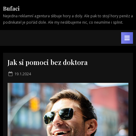
Skip
Bufaci
to
Nejedna reklamní agentura slibuje hory a doly. Ale pak to stojí hory peněz a
content
podnikatel je pořád dole. Ale my neslibujeme nic, co neumíme i splnit.
Jak si pomoci bez doktora
Posted
19.1.2024
on