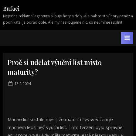
Skip
Bufaci
to
Nejedna reklamní agentura slibuje hory a doly. Ale pak to stojí hory peněz a
content
podnikatel je pořád dole. Ale my neslibujeme nic, co neumíme i splnit.
Proč si udělat výuční list místo
maturity?
Posted
13.2.2024
on
Mnoho lidí si stále myslí, že maturitní vysvědčení je
mnohem lepší než výuční list. Toto tvrzení bylo správné
asi v roce 2000, kdy měla maturita ještě nějakou váhu. V