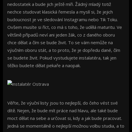
nedostatek a bude jich ještě míň. Žádný mladý totiž
nechce studovat klasická řemesla a myslí si, že jejich
budoucnost je ve sledování Instagramu nebo Tik Toku.
Ovšem musíte si říct, co má s toho, že udělá maturitu. Ve
většině případů neví ani jeden žák, co z daného oboru
chce dělat a čím se bude živit. To se vám nemůže na
výučním oboru stát, a to proto, že je dopředu dané, čím
se budete živit. Pokud vystudujete instalatéra, tak jen
těžko budete dělat pekaře a naopak.
Věřte, že výuční listy jsou to nejlepší, do čeho vést své
dítě. Nejen, že bude mít práce nad hlavu, ale také bude
moct dělat na sebe a určovat si, kdy a jak bude pracovat.
Jedná se momentálně o nejlepší možnou volbu studia, a to