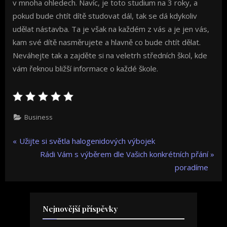
v mnoha ohledech. Navíc, je toto studium na 3 roky, a
pokud bude chtít dítě studovat dál, tak se dá kdykoliv
udělat nástavba. Ta je však na každém z vás a je jen vás,
kam své dítě nasměrujete a hlavně co bude chtít dělat.
Neváhejte tak a zajděte si na veletrh středních škol, kde
vám řeknou bližší informace o každé škole.
Business
Navigace
P
Užijte si světla halogenidových výbojek
r
N
Rádi Vám s výběrem dle Vašich konkrétních přání
pro
e
e
poradíme
v
x
příspěvek
i
t
o
P
Nejnovější příspěvky
u
o