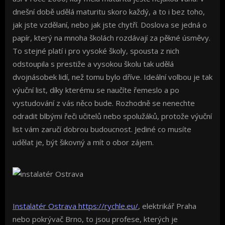
dnešní době udělá maturitu skoro každý, a to i bez toho,
jak jste vzdělaní, nebo jak jste chytří. Doslova se jedná o
papír, který na mnoha školách rozdávají za pěkné úsměvy.
To stejné platí i pro vysoké školy, spousta z nich
odstoupila s prestiže a vysokou školu tak udělá
dvojnásobek lidí, než tomu bylo dříve. Ideální volbou je tak
výuční list, díky kterému se naučíte řemeslo a po
vystudování z vás něco bude. Rozhodně se nenechte
odradit blbými řeči učitelů nebo spolužáků, protože výuční
list vám zaručí dobrou budoucnost. Jediné co musíte
udělat je, být šikovný a mít o obor zájem.
Instalatér Ostrava https://rychle.eu/
, elektrikář Praha
nebo pokrývač Brno, to jsou profese, kterých je