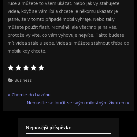
ruce a můžete to všem ukázat. Nebo jak vy stahujete
videa, když se vám líbí a chcete je někomu ukázat? Je
jasné, že v tomto případě mobil vyhraje. Nebo taky
můžete použít flash. Nicméně, ale všechno je na vás,
protože vy víte, co vám vyhovuje nejvíce. Takto budete
mít videa stále u sebe. Videa si můžete stáhnout třeba do
mobilu kdy chcete.
Business
Navigace
P
Chemie do bazénu
r
N
Nemusíte se loučit se svým milostným životem
pro
e
e
v
x
příspěvek
i
t
Nejnovější příspěvky
o
P