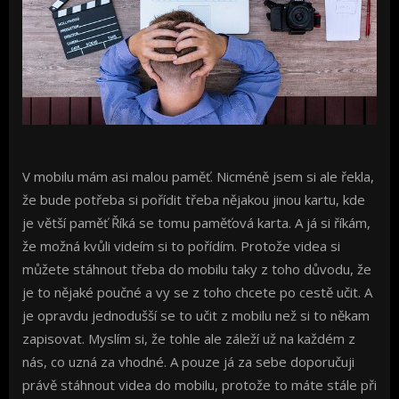
V mobilu mám asi malou paměť. Nicméně jsem si ale řekla,
že bude potřeba si pořídit třeba nějakou jinou kartu, kde
je větší paměť Říká se tomu paměťová karta. A já si říkám,
že možná kvůli videím si to pořídím. Protože videa si
můžete stáhnout třeba do mobilu taky z toho důvodu, že
je to nějaké poučné a vy se z toho chcete po cestě učit. A
je opravdu jednodušší se to učit z mobilu než si to někam
zapisovat. Myslím si, že tohle ale záleží už na každém z
nás, co uzná za vhodné. A pouze já za sebe doporučuji
právě stáhnout videa do mobilu, protože to máte stále při