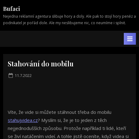
Skip
Bufaci
to
Nejedna reklamní agentura slibuje hory a doly. Ale pak to stojí hory peněz a
content
podnikatel je pořád dole. Ale my neslibujeme nic, co neumíme i splnit.
Stahování do mobilu
Posted
11.7.2022
on
Víte, že vide si můžete stáhnout třeba do mobilu
stahujvidea.cz
? Myslím si, že je to jeden z těch
nejjednodušších způsobu. Protože například ti lidé, kteří
se živí natáčením videí. A tohle jistě oceníte, když videa si