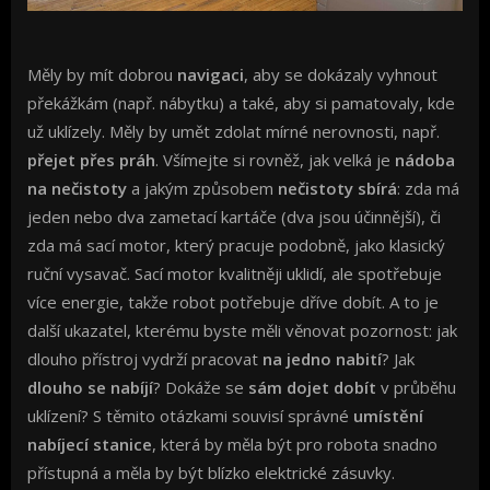
Měly by mít dobrou
navigaci
, aby se dokázaly vyhnout
překážkám (např. nábytku) a také, aby si pamatovaly, kde
už uklízely. Měly by umět zdolat mírné nerovnosti, např.
přejet přes práh
. Všímejte si rovněž, jak velká je
nádoba
na nečistoty
a jakým způsobem
nečistoty
sbírá
:
zda má
jeden nebo dva zametací kartáče (dva jsou účinnější), či
zda má sací motor, který pracuje podobně, jako klasický
ruční vysavač. Sací motor kvalitněji uklidí, ale spotřebuje
více energie, takže robot potřebuje dříve dobít. A to je
další ukazatel, kterému byste měli věnovat pozornost: jak
dlouho přístroj vydrží pracovat
na jedno nabití
? Jak
dlouho se nabíjí
? Dokáže se
sám dojet dobít
v průběhu
uklízení? S těmito otázkami souvisí správné
umístění
nabíjecí stanice
, která by měla být pro robota snadno
přístupná a měla by být blízko elektrické zásuvky.