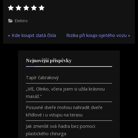
Elektro
Navigace
P
N
Kde koupit zlatá čísla
Rizika při koupi ojetého vozu
r
e
pro
e
x
v
t
příspěvek
Nejnovější příspěvky
i
P
o
o
Tapír čabrakový
u
s
„Víš, Olinko, včera jsem si užila krásnou
s
t
masáž.“
P
:
o
Posuvné dveře mohou nahradit dveře
s
křídlové i u vstupu na terasu
t
Jak zmenšit svá ňadra bez pomoci
:
plastického chirurga