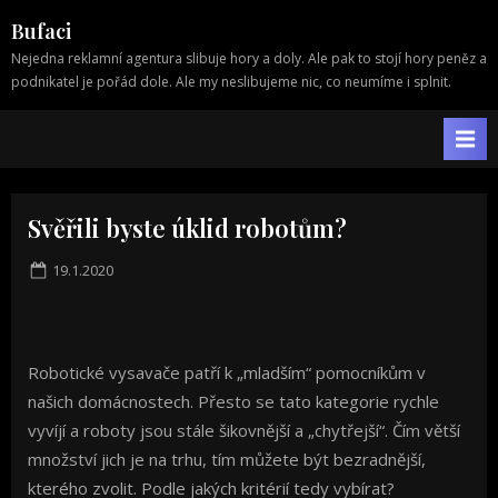
Skip
Bufaci
to
Nejedna reklamní agentura slibuje hory a doly. Ale pak to stojí hory peněz a
content
podnikatel je pořád dole. Ale my neslibujeme nic, co neumíme i splnit.
Svěřili byste úklid robotům?
Posted
19.1.2020
on
Robotické vysavače patří k „mladším“ pomocníkům v
našich domácnostech. Přesto se tato kategorie rychle
vyvíjí a roboty jsou stále šikovnější a „chytřejší“. Čím větší
množství jich je na trhu, tím můžete být bezradnější,
kterého zvolit. Podle jakých kritérií tedy vybírat?