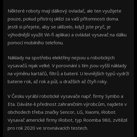
Některé roboty mají dálkový ovladač, ale ten využijete
pouze, pokud přístroj uklízí za vaší přítomnosti doma.
Jestli si přejete, aby se uklízelo, když jste pryč, je
výhodnější využít Wi-fi aplikaci a ovládat vysavač na dálku
pomocí mobilního telefonu.
Náklady na spotřebu elektřiny nejsou u robotických
vysavačů nijak velké. V porovnání s tím jsou vyšší náklady
na výměnu kartáčů, filtrů a baterií. U levnějších typů vydrží
baterie rok, až rok a půl, u dražších až čtyři roky.
V Česku vyrábí robotické vysavače např. firmy Symbo a
Eta. Dáváte-li přednost zahraničním výrobcům, najdete v
obchodech třeba značky Sencor, LG, Xiaomi, iRobot.
Vysavač americké firmy iRobot, typ Roomba 980, zvítězil
pro rok 2020 ve srovnávacích testech.