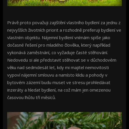
Právě proto považuji zajištění vlastního bydlení za jednu z
nejvyšších životních priorit a rozhodně preferuji bydlení ve
vlastním objektu. Nájemní bydlení vnímám spíše jako
dočasné řešení pro mladého člověka, který například
vykonává zaměstnání, co vyžaduje časté stěhování.
Nedovedu si ale představit stěhovat se v důchodovém
věku nad sedmdesát let, kdy mi majitel nemovitosti
vypoví nájemní smlouvu a namísto klidu a pohody v
bytovém zázemí budu muset ve stresu prohledávat
inzeráty a hledat bydlení, na což mám jen omezenou
časovou lhůtu tří měsíců.