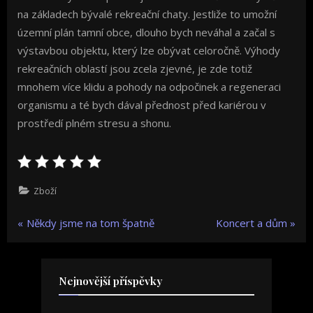
na základech bývalé rekreační chaty. Jestliže to umožní
územní plán tamní obce, dlouho bych neváhal a začal s
výstavbou objektu, který lze obývat celoročně. Výhody
rekreačních oblastí jsou zcela zjevné, je zde totiž
mnohem více klidu a pohody na odpočinek a regeneraci
organismu a té bych dával přednost před kariérou v
prostředí plném stresu a shonu.
Zboží
Navigace
P
N
Někdy jsme na tom špatně
Koncert a dům
r
e
pro
e
x
v
t
příspěvek
Nejnovější příspěvky
i
P