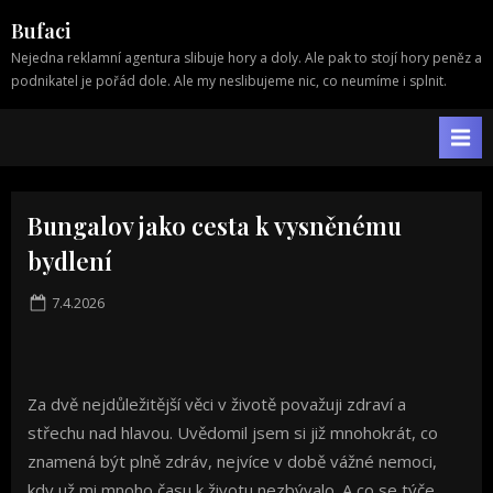
Skip
Bufaci
to
Nejedna reklamní agentura slibuje hory a doly. Ale pak to stojí hory peněz a
content
podnikatel je pořád dole. Ale my neslibujeme nic, co neumíme i splnit.
Bungalov jako cesta k vysněnému
bydlení
Posted
7.4.2026
on
Za dvě nejdůležitější věci v životě považuji zdraví a
střechu nad hlavou. Uvědomil jsem si již mnohokrát, co
znamená být plně zdráv, nejvíce v době vážné nemoci,
kdy už mi mnoho času k životu nezbývalo. A co se týče