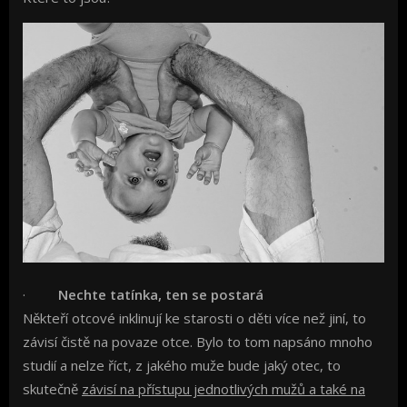
·
Nechte tatínka, ten se postará
Někteří otcové inklinují ke starosti o děti více než jiní, to
závisí čistě na povaze otce. Bylo to tom napsáno mnoho
studií a nelze říct, z jakého muže bude jaký otec, to
skutečně
závisí na přístupu jednotlivých mužů a také na