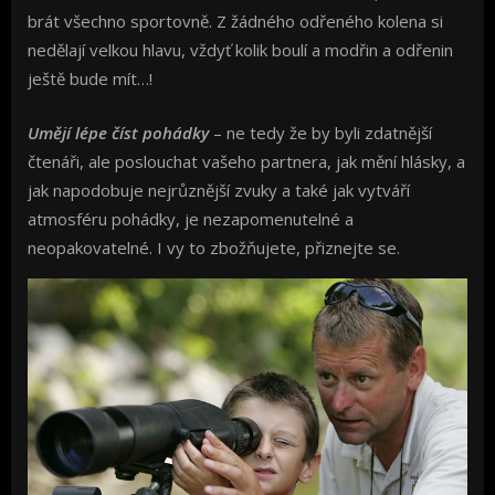
brát všechno sportovně. Z žádného odřeného kolena si
nedělají velkou hlavu, vždyť kolik boulí a modřin a odřenin
ještě bude mít…!
Umějí lépe číst pohádky
– ne tedy že by byli zdatnější
čtenáři, ale poslouchat vašeho partnera, jak mění hlásky, a
jak napodobuje nejrůznější zvuky a také jak vytváří
atmosféru pohádky, je nezapomenutelné a
neopakovatelné. I vy to zbožňujete, přiznejte se.