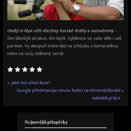
Umějí si lépe užít všechny horské dráhy a autodromy
–
čím šílenější atrakce, tím lepší. Vyblbnou se vaše děti i váš
partner. Vy alespoň máte klid na schůzku s kamarádkou
nebo na svůj oblíbený seriál.
Navigace
P
Jaké má učitel iluze?
r
N
Google představuje novou funkci na shromažďování
pro
e
e
nabídek práce
v
x
příspěvek
i
t
o
P
Nejnovější příspěvky
u
o