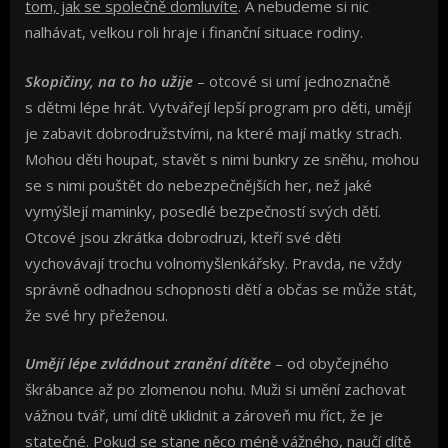
tom, jak se společně domluvíte
. A nebudeme si nic
nalhávat, velkou roli hraje i finanční situace rodiny.
Skopičiny, na to ho užije
– otcové si umí jednoznačně
s dětmi lépe hrát. Vytvářejí lepší program pro děti, umějí
je zabavit dobrodružstvími, na které mají matky strach.
Mohou děti houpat, stavět s nimi bunkry ze sněhu, mohou
se s nimi pouštět do nebezpečnějších her, než jaké
vymýšlejí maminky, posedlé bezpečností svých dětí.
Otcové jsou zkrátka dobrodruzi, kteří své děti
vychovávají trochu volnomyšlenkářsky. Pravda, ne vždy
správně odhadnou schopnosti dětí a občas se může stát,
že své hry přeženou.
Umějí lépe zvládnout zranění dítěte
– od obyčejného
škrábance až po zlomenou nohu. Muži si umění zachovat
vážnou tvář, umí dítě uklidnit a zároveň mu říct, že je
statečné. Pokud se stane něco méně vážného, naučí dítě