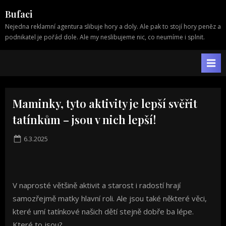
Skip
Bufaci
to
Nejedna reklamní agentura slibuje hory a doly. Ale pak to stojí hory peněz a
content
podnikatel je pořád dole. Ale my neslibujeme nic, co neumíme i splnit.
Maminky, tyto aktivity je lepší svěřit
tatínkům – jsou v nich lepší!
Posted
6.3.2025
on
V naprosté většině aktivit a starost i radostí hrají
samozřejmě matky hlavní roli. Ale jsou také některé věci,
které umí tatínkové našich dětí stejně dobře ba lépe.
Které to jsou?